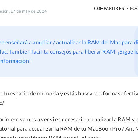
COMPARTIR ESTE PO
zación: 17 de may de 2024
 te enseñará a ampliar / actualizar la RAM del Mac para d
c. También facilita consejos para liberar RAM. ¡Sigue 
información!
o tu espacio de memoria y estás buscando formas efectiv
c?
 primero vamos a ver si es necesario actualizar la RAM y,
utorial para actualizar la RAM de tu MacBook Pro / Air, 
emente para liberar RAM sin actualizarla.