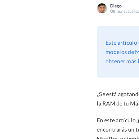
Diego
Última actuali
Este artículo
modelos de Ma
obtener más 
¿Se está agotand
la RAM de tu Ma
En este artículo,
encontrarás un t
Mac Pro, o simpl