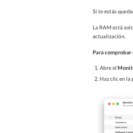
Si te estás qued
La RAM está sold
actualización.
Para comprobar 
Abre el
Monit
Haz clic en la