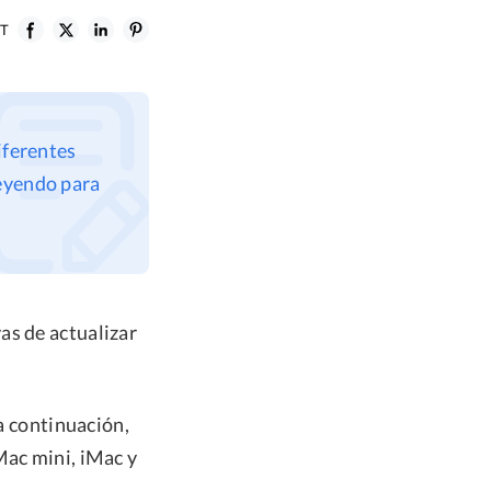
ST
iferentes
leyendo para
as de actualizar
 a continuación,
Mac mini, iMac y