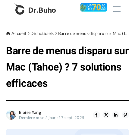
Dr.Buho
Accueil
Accueil
Didacticiels
Barre de menus disparu sur Mac (Tahoe) ? 7 solutions efficaces
Barre de menus disparu sur
Produits
BuhoCleaner
Mac (Tahoe) ? 7 solutions
Boutique
BuhoUnlocker
efficaces
BuhoRepair
Blog
BuhoNTFS
BuhoBarX
L'entreprise
Eloise Yang
BuhoLaunchpad
Dernière mise à jour : 17 sept. 2025
À propos de nous
Support