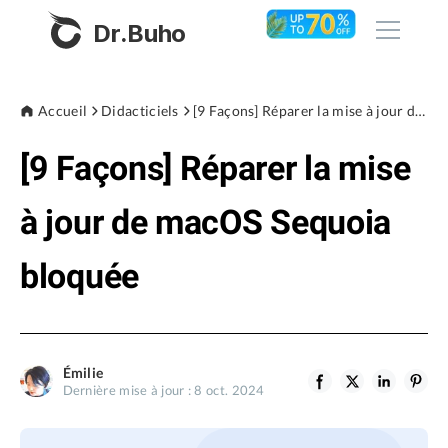
Dr.Buho
Accueil
Accueil
Didacticiels
[9 Façons] Réparer la mise à jour de macOS Sequoia bloquée
[9 Façons] Réparer la mise
Produits
BuhoCleaner
à jour de macOS Sequoia
Boutique
BuhoUnlocker
bloquée
BuhoRepair
Blog
BuhoNTFS
BuhoBarX
L'entreprise
Émilie
BuhoLaunchpad
Dernière mise à jour : 8 oct. 2024
À propos de nous
Support