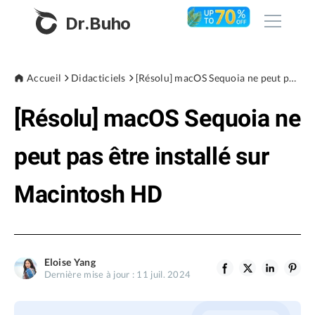
Dr.Buho
Accueil
Accueil
Didacticiels
[Résolu] macOS Sequoia ne peut pas être installé sur Macintosh HD
[Résolu] macOS Sequoia ne
Produits
BuhoCleaner
peut pas être installé sur
Boutique
BuhoUnlocker
Macintosh HD
BuhoRepair
Blog
BuhoNTFS
BuhoBarX
L'entreprise
Eloise Yang
BuhoLaunchpad
Dernière mise à jour : 11 juil. 2024
À propos de nous
Support