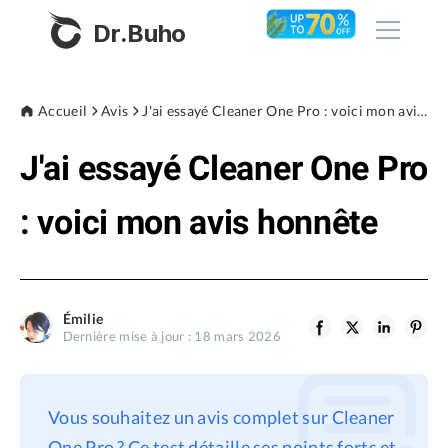
Dr.Buho
Accueil
Accueil
Avis
J'ai essayé Cleaner One Pro : voici mon avis honnête
J'ai essayé Cleaner One Pro
Produits
BuhoCleaner
: voici mon avis honnête
Boutique
BuhoUnlocker
BuhoRepair
Blog
BuhoNTFS
Émilie
Dernière mise à jour : 18 mars 2026
BuhoBarX
L'entreprise
BuhoLaunchpad
À propos de nous
Vous souhaitez un avis complet sur Cleaner
Support
One Pro ? Ce test détaille ses points forts et