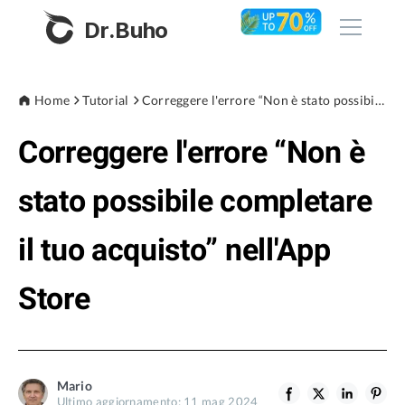
Dr.Buho
Home
Home
Tutorial
Correggere l'errore “Non è stato possibile completare il tuo acquisto” nell'App Store
Correggere l'errore “Non è
Prodotti
BuhoCleaner
stato possibile completare
Negozio
BuhoUnlocker
il tuo acquisto” nell'App
BuhoRepair
Blog
BuhoNTFS
Store
BuhoBarX
Azienda
BuhoLaunchpad
Chi siamo
Mario
Supporto
Ultimo aggiornamento: 11 mag 2024