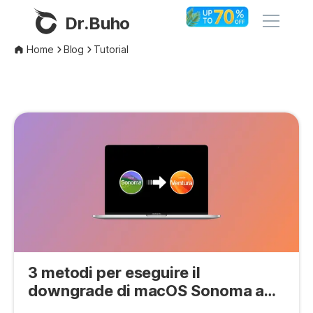
Dr.Buho
Home
Blog
Tutorial
Home
Prodotti
BuhoCleaner
Negozio
BuhoUnlocker
BuhoRepair
Blog
BuhoNTFS
BuhoBarX
Azienda
BuhoLaunchpad
3 metodi per eseguire il
Chi siamo
downgrade di macOS Sonoma a
Ventura
Supporto