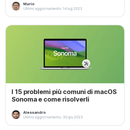
Mario
Privacy
Ultimo aggiornamento: 14 lug 2023
Termini
Refund Policy
I 15 problemi più comuni di macOS
Sonoma e come risolverli
Alessandro
Ultimo aggiornamento: 30 giu 2023