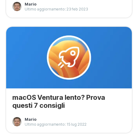
Mario
Privacy
Ultimo aggiornamento: 23 feb 2023
Termini
Refund Policy
macOS Ventura lento? Prova
questi 7 consigli
Mario
Ultimo aggiornamento: 15 lug 2022