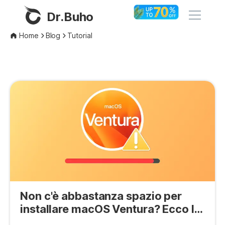
Dr.Buho
Home
Blog
Tutorial
Home
Prodotti
BuhoCleaner
Negozio
BuhoUnlocker
BuhoRepair
Blog
BuhoNTFS
BuhoBarX
Azienda
BuhoLaunchpad
Non c'è abbastanza spazio per
Chi siamo
installare macOS Ventura? Ecco la
soluzione
Supporto