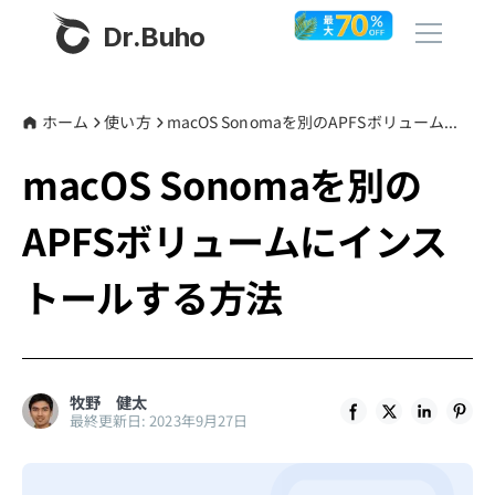
Dr.Buho
ホーム
ホーム
使い方
macOS Sonomaを別のAPFSボリュームにインストールする方法
macOS Sonomaを別の
製品
APFSボリュームにインス
BuhoCleaner
ストア
BuhoUnlocker
トールする方法
BuhoRepair
ブログ
BuhoNTFS
BuhoBarX
その他
牧野 健太
最終更新日: 2023年9月27日
BuhoLaunchpad
Dr.Buhoについて
サポート