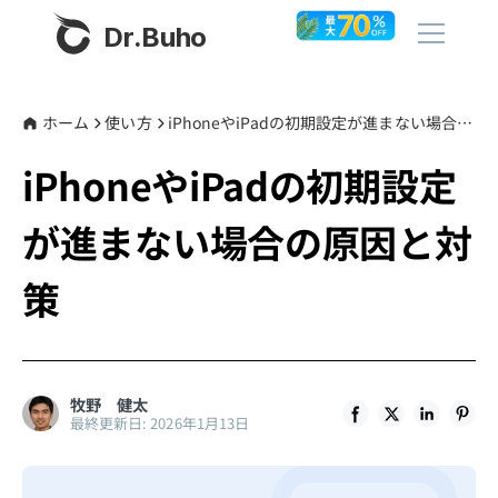
Dr.Buho
ホーム
ホーム
使い方
iPhoneやiPadの初期設定が進まない場合の原因と対策
iPhoneやiPadの初期設定
製品
が進まない場合の原因と対
BuhoCleaner
ストア
BuhoUnlocker
策
BuhoRepair
ブログ
BuhoNTFS
BuhoBarX
その他
牧野 健太
最終更新日: 2026年1月13日
BuhoLaunchpad
Dr.Buhoについて
サポート