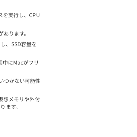
スを実行し、CPU
とがあります。
し、SSD容量を
用中にMacがフリ
追いつかない可能性
、仮想メモリや外付
あります。