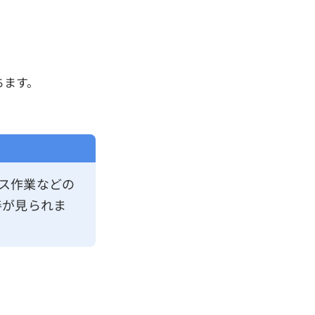
ちます。
クス作業などの
善が見られま