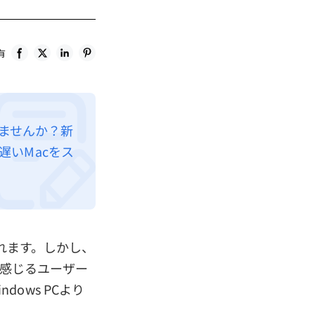
有
いませんか？新
遅いMacをス
われます。しかし、
を感じるユーザー
dows PCより