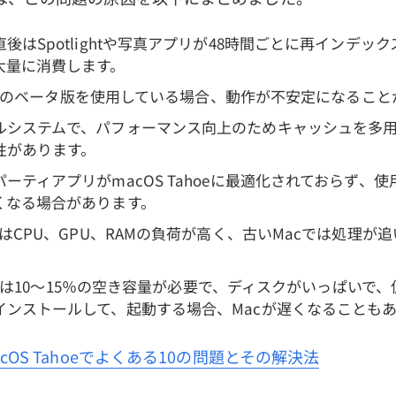
後はSpotlightや写真アプリが48時間ごとに再インデック
大量に消費します。
ahoeのベータ版を使用している場合、動作が不安定になるこ
ルシステムで、パフォーマンス向上のためキャッシュを多用
性があります。
ーティアプリがmacOS Tahoeに最適化されておらず、使
くなる場合があります。
SはCPU、GPU、RAMの負荷が高く、古いMacでは処理が
ahoeは10〜15％の空き容量が必要で、ディスクがいっぱいで
インストールして、起動する場合、Macが遅くなることも
acOS Tahoeでよくある10の問題とその解決法