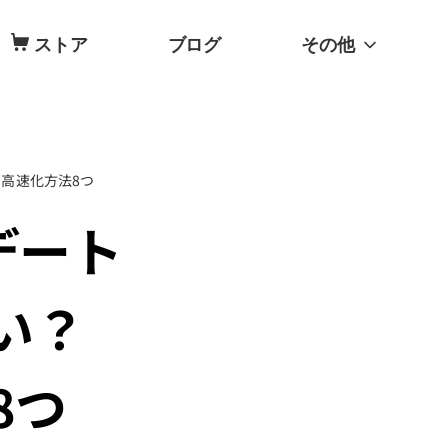
ストア
ブログ
その他
る高速化方法8つ
プデート
い？
8つ