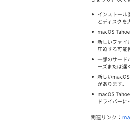
インストール直
とディスクを
macOS T
新しいファイ
圧迫する可能
一部のサードパ
ーズまたは遅
新しいmacO
があります。
macOS T
ドライバーに
関連リンク：
m