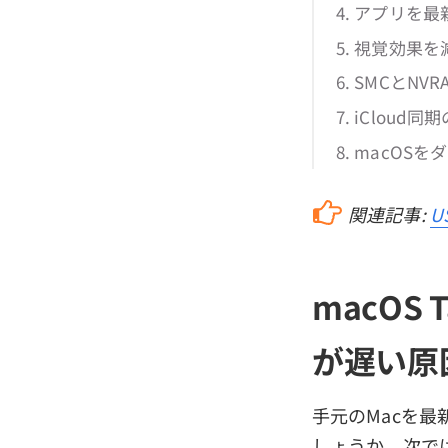
4. アプリを
5. 視覚効果
6. SMCとN
7. iCloud同
8. macOS
関連記事:
U
macOS
が遅い原
手元のMacを最
しょうか。次で