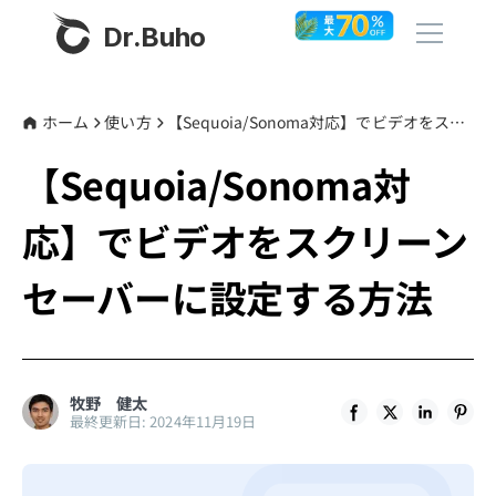
Dr.Buho
ホーム
ホーム
使い方
【Sequoia/Sonoma対応】でビデオをスクリーンセーバーに設定する方法
【Sequoia/Sonoma対
製品
応】でビデオをスクリーン
BuhoCleaner
ストア
BuhoUnlocker
セーバーに設定する方法
BuhoRepair
ブログ
BuhoNTFS
BuhoBarX
その他
牧野 健太
最終更新日: 2024年11月19日
BuhoLaunchpad
Dr.Buhoについて
サポート