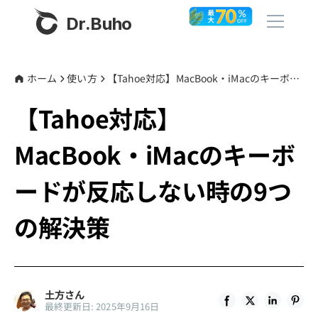
Dr.Buho
ホーム
ホーム
使い方
【Tahoe対応】MacBook・iMacのキーボードが反応しない時の9つの解決策
【Tahoe対応】
製品
MacBook・iMacのキーボ
BuhoCleaner
ストア
BuhoUnlocker
ードが反応しない時の9つ
BuhoRepair
ブログ
の解決策
BuhoNTFS
BuhoBarX
その他
BuhoLaunchpad
Dr.Buhoについて
土方さん
最終更新日: 2025年9月16日
サポート