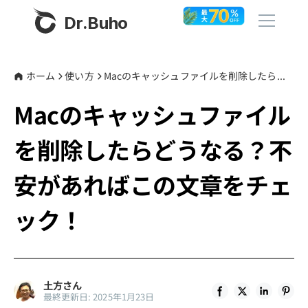
Dr.Buho
ホーム
ホーム
使い方
Macのキャッシュファイルを削除したらどうなる？不安があればこの文章をチェック！
Macのキャッシュファイル
製品
を削除したらどうなる？不
BuhoCleaner
ストア
BuhoUnlocker
安があればこの文章をチェ
BuhoRepair
ブログ
ック！
BuhoNTFS
BuhoBarX
その他
BuhoLaunchpad
Dr.Buhoについて
土方さん
最終更新日: 2025年1月23日
サポート