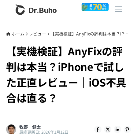
Dr.Buho
ホーム
ホーム
レビュー
【実機検証】AnyFixの評判は本当？iPhoneで試した正直レビュー｜iOS不具合は直る？
【実機検証】AnyFixの評
製品
判は本当？iPhoneで試し
BuhoCleaner
ストア
BuhoUnlocker
た正直レビュー｜iOS不具
BuhoRepair
ブログ
合は直る？
BuhoNTFS
BuhoBarX
その他
BuhoLaunchpad
Dr.Buhoについて
牧野 健太
最終更新日: 2026年1月12日
サポート