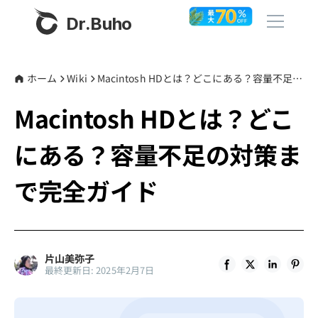
Dr.Buho
ホーム
ホーム
Wiki
Macintosh HDとは？どこにある？容量不足の対策まで完全ガイド
Macintosh HDとは？どこ
製品
にある？容量不足の対策ま
BuhoCleaner
ストア
BuhoUnlocker
で完全ガイド
BuhoRepair
ブログ
BuhoNTFS
BuhoBarX
その他
片山美弥子
最終更新日: 2025年2月7日
BuhoLaunchpad
Dr.Buhoについて
サポート