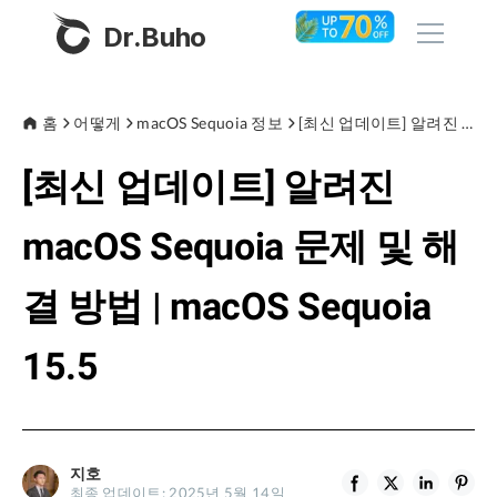
Dr.Buho
홈
홈
어떻게
macOS Sequoia 정보
[최신 업데이트] 알려진 macOS Sequoia 문제 및 해결 방법 | macOS Sequoia 15.5
[최신 업데이트] 알려진
제품
BuhoCleaner
macOS Sequoia 문제 및 해
스토어
BuhoUnlocker
결 방법 | macOS Sequoia
BuhoRepair
블로그
BuhoNTFS
15.5
BuhoBarX
회사
BuhoLaunchpad
소개
지호
지원
최종 업데이트: 2025년 5월 14일