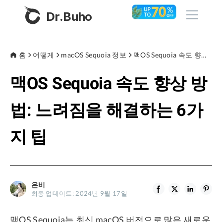
Dr.Buho
홈
홈
어떻게
macOS Sequoia 정보
맥OS Sequoia 속도 향상 방법: 느려짐을 해결하는 6가지 팁
맥OS Sequoia 속도 향상 방
제품
BuhoCleaner
법: 느려짐을 해결하는 6가
스토어
BuhoUnlocker
지 팁
BuhoRepair
블로그
BuhoNTFS
BuhoBarX
회사
은비
BuhoLaunchpad
최종 업데이트: 2024년 9월 17일
소개
맥OS Sequoia는 최신 macOS 버전으로 많은 새로운
지원