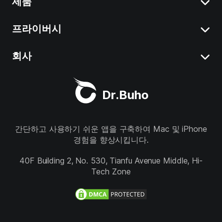
제품
Mac에서 시스템 데이터 삭제
Mac에서 앱 삭제
프라이버시
BuhoCleaner
iOS 18 에 대해
BuhoUnlocker
회사
조항
macOS Sequoia 정보
BuhoRepair
프라이버시
소개
Dr.Buho
BuhoNTFS
환불
지원
BuhoBarX
스토어
간단하고 사용하기 쉬운 앱을 구축하여 Mac 및 iPhone
경험을 향상시킵니다.
BuhoLaunchpad
우리를 따르십시오
40F Building 2, No. 530, Tianfu Avenue Middle, Hi-
Tech Zone