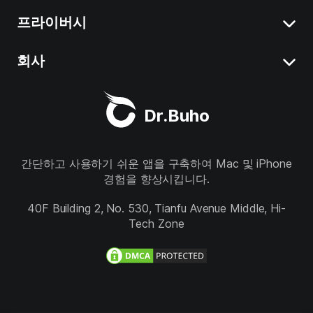
Mac에서 앱 삭제
프라이버시
BuhoCleaner
iOS 18 에 대해
BuhoUnlocker
회사
조항
macOS Sequoia 정보
BuhoRepair
프라이버시
소개
Dr.Buho
BuhoNTFS
환불
지원
BuhoBarX
스토어
간단하고 사용하기 쉬운 앱을 구축하여 Mac 및 iPhone
경험을 향상시킵니다.
BuhoLaunchpad
우리를 따르십시오
40F Building 2, No. 530, Tianfu Avenue Middle, Hi-
Tech Zone