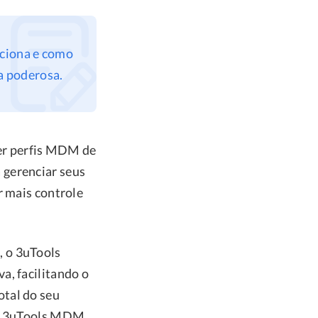
nciona e como
a poderosa.
er perfis MDM de
 gerenciar seus
r mais controle
, o 3uTools
a, facilitando o
otal do seu
r o 3uTools MDM