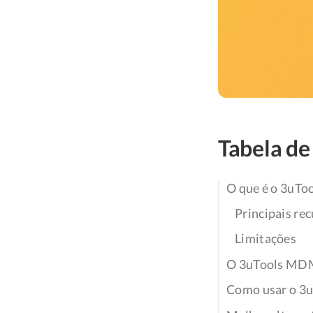
Tabela de
O que é o 3uToo
Principais re
Limitações
O 3uTools MDM
Como usar o 3