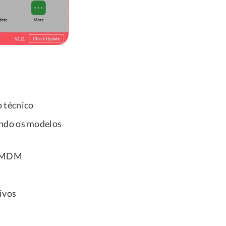
 técnico
indo os modelos
de MDM
ivos