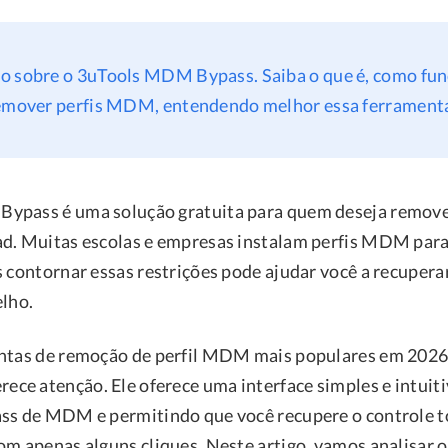
o sobre o 3uTools MDM Bypass. Saiba o que é, como fu
remover perfis MDM, entendendo melhor essa ferrament
ypass é uma solução gratuita para quem deseja remov
d. Muitas escolas e empresas instalam perfis MDM para
s contornar essas restrições pode ajudar você a recupera
elho.
ntas de remoção de perfil MDM mais populares em 2026
e atenção. Ele oferece uma interface simples e intuitiv
ss de MDM e permitindo que você recupere o controle t
om apenas alguns cliques. Neste artigo, vamos analisa