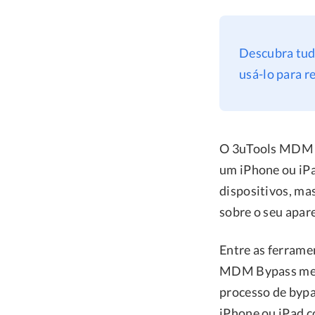
Descubra tud
usá-lo para 
O 3uTools MDM B
um iPhone ou iPa
dispositivos, ma
sobre o seu apar
Entre as ferrame
MDM Bypass merec
processo de bypa
iPhone ou iPad c