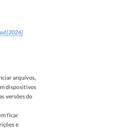
ad [2026]
ciar arquivos,
em dispositivos
as versões do
m ficar
rições e