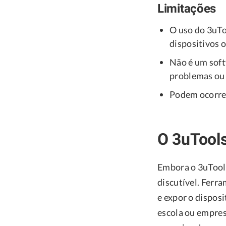
Limitações
O uso do 3uTo
dispositivos 
Não é um soft
problemas ou 
Podem ocorre
O 3uTool
Embora o 3uTools
discutível. Ferr
e expor o disposi
escola ou empres