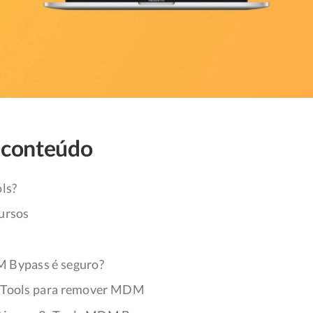
 conteúdo
ls?
cursos
 Bypass é seguro?
uTools para remover MDM