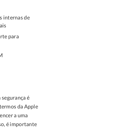
s internas de
ais
rte para
DM
 segurança é
 termos da Apple
rtencer a uma
so, é importante