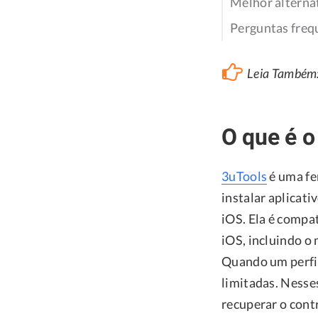
Melhor altern
Perguntas fre
Leia Também
O que é o
3uTools
é uma fe
instalar aplicat
iOS. Ela é compat
iOS, incluindo o 
Quando um perfil
limitadas. Nesse
recuperar o cont