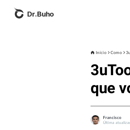
Dr.Buho
Início
Como
3u
3uToo
que v
Francisco
Última atualiza