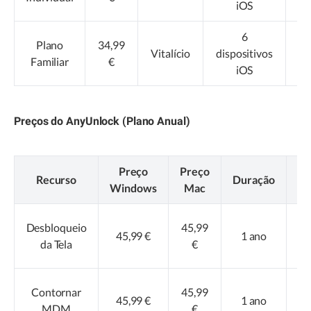
iOS
6
Plano
34,99
Co
Vitalício
dispositivos
Familiar
€
A
iOS
Preços do AnyUnlock (Plano Anual)
Preço
Preço
Recurso
Duração
Di
Windows
Mac
Desbloqueio
45,99
45,99 €
1 ano
di
da Tela
€
Contornar
45,99
45,99 €
1 ano
di
MDM
€