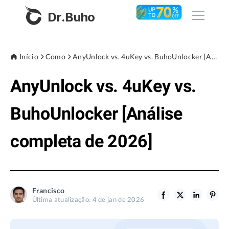
Dr.Buho
Início
Início
Como
AnyUnlock vs. 4uKey vs. BuhoUnlocker [Análise completa de 2026]
AnyUnlock vs. 4uKey vs.
Produtos
BuhoCleaner
BuhoUnlocker [Análise
Loja
BuhoUnlocker
completa de 2026]
BuhoRepair
Blog
BuhoNTFS
BuhoBarX
Empresa
Francisco
BuhoLaunchpad
Última atualização: 4 de jan de 2026
Sobre nós
Assistência