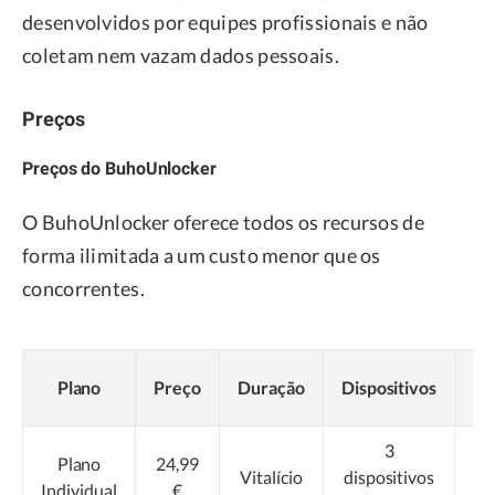
desenvolvidos por equipes profissionais e não
coletam nem vazam dados pessoais.
Preços
Preços do BuhoUnlocker
O BuhoUnlocker oferece todos os recursos de
forma ilimitada a um custo menor que os
concorrentes.
L
Plano
Preço
Duração
Dispositivos
C
3
Plano
24,99
Co
Vitalício
dispositivos
Individual
€
A