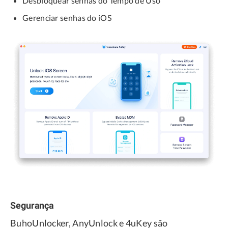
Desbloquear senhas do Tempo de Uso
Gerenciar senhas do iOS
Segurança
BuhoUnlocker, AnyUnlock e 4uKey são