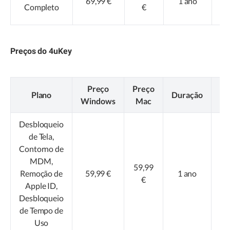
69,99 €
1 ano
di
Completo
€
Preços do 4uKey
Preço
Preço
Plano
Duração
Di
Windows
Mac
Desbloqueio
de Tela,
Contorno de
MDM,
59,99
Remoção de
59,99 €
1 ano
di
€
Apple ID,
Desbloqueio
de Tempo de
Uso