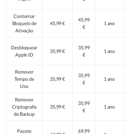
Contornar
45,99
Bloqueio de
45,99 €
1 ano
di
€
Ativação
Desbloquear
35,99
35,99 €
1 ano
di
Apple ID
€
Remover
35,99
Tempo de
35,99 €
1 ano
di
€
Uso
Remover
35,99
Criptografia
35,99 €
1 ano
di
€
de Backup
Pacote
69,99