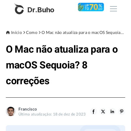
Dr.Buho
Início
Início
Como
O Mac não atualiza para o macOS Sequoia? 8 correções
O Mac não atualiza para o
Produtos
BuhoCleaner
macOS Sequoia? 8
Loja
BuhoUnlocker
correções
BuhoRepair
Blog
BuhoNTFS
BuhoBarX
Empresa
Francisco
BuhoLaunchpad
Última atualização: 18 de dez de 2023
Sobre nós
Assistência