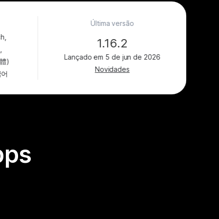
Última versão
h,
1.16.2
,
體)
Novidades
한국어
pps