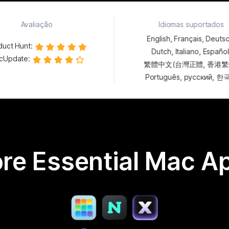
Avaliação
Idiomas suportados
English, Français, Deutsc
duct Hunt
:
Dutch, Italiano, Español
cUpdate
:
繁體中文(台灣正體, 香港繁
Português, русский, 
re Essential Mac A