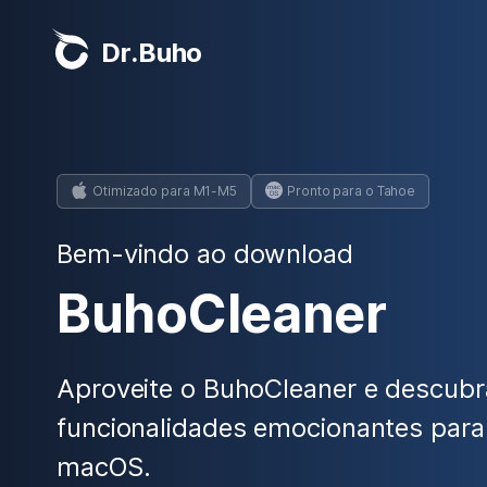
Dr.Buho
Otimizado para M1-M5
Pronto para o Tahoe
Bem-vindo ao download
BuhoCleaner
Aproveite o BuhoCleaner e descubr
funcionalidades emocionantes para
macOS.