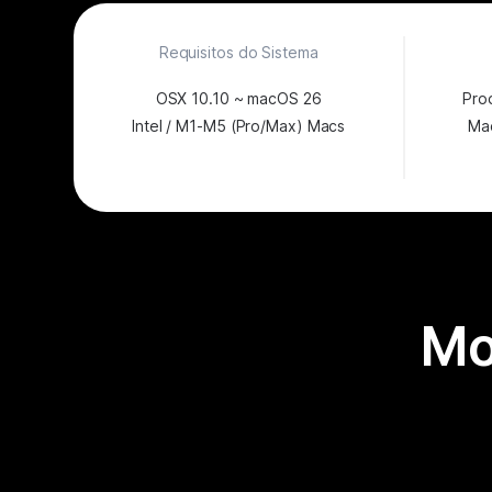
Requisitos do Sistema
OSX 10.10 ~ macOS 26
Pro
Intel / M1-M5 (Pro/Max) Macs
Ma
Mo