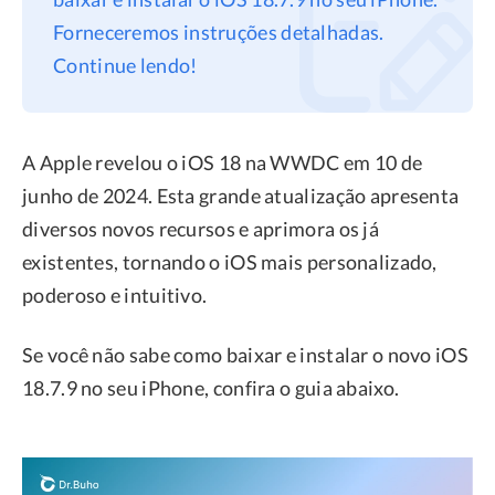
Forneceremos instruções detalhadas.
Privacidade
Continue lendo!
Termos
Refund
A Apple revelou o iOS 18 na WWDC em 10 de
junho de 2024. Esta grande atualização apresenta
diversos novos recursos e aprimora os já
existentes, tornando o iOS mais personalizado,
poderoso e intuitivo.
Se você não sabe como baixar e instalar o novo iOS
18.7.9 no seu iPhone, confira o guia abaixo.