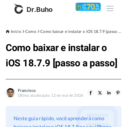
Dr.Buho
Início
Início
Como
Como baixar e instalar o iOS 18.7.9 [passo a passo]
Como baixar e instalar o
Produtos
BuhoCleaner
iOS 18.7.9 [passo a passo]
Loja
BuhoUnlocker
BuhoRepair
Blog
BuhoNTFS
Francisco
Última atualização: 12 de mai de 2026
BuhoBarX
Empresa
BuhoLaunchpad
Sobre nós
Neste guia rápido, você aprenderá como
Assistência
baixar e instalar o iOS 18.7.9 no seu iPhone.