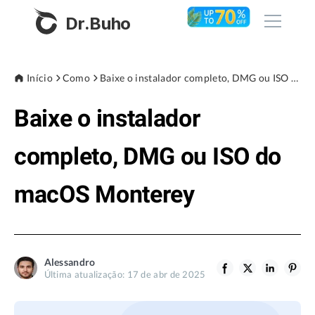
Dr.Buho
Início
Início
Como
Baixe o instalador completo, DMG ou ISO do macOS Monterey
Baixe o instalador
Produtos
BuhoCleaner
completo, DMG ou ISO do
Loja
BuhoUnlocker
macOS Monterey
BuhoRepair
Blog
BuhoNTFS
BuhoBarX
Empresa
Alessandro
BuhoLaunchpad
Última atualização: 17 de abr de 2025
Sobre nós
Assistência