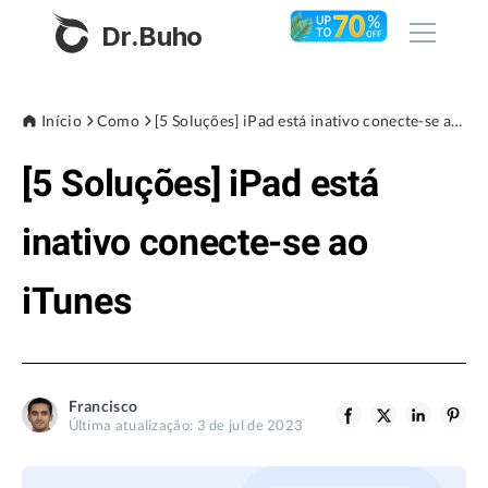
Dr.Buho
Início
Início
Como
[5 Soluções] iPad está inativo conecte-se ao iTunes
[5 Soluções] iPad está
Produtos
BuhoCleaner
inativo conecte-se ao
Loja
BuhoUnlocker
iTunes
BuhoRepair
Blog
BuhoNTFS
BuhoBarX
Empresa
Francisco
BuhoLaunchpad
Última atualização: 3 de jul de 2023
Sobre nós
Assistência