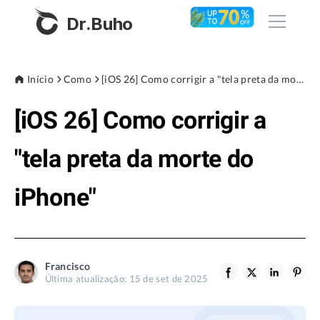
Dr.Buho
Início
Início
Como
[iOS 26] Como corrigir a "tela preta da morte do iPhone"
[iOS 26] Como corrigir a
Produtos
BuhoCleaner
"tela preta da morte do
Loja
BuhoUnlocker
iPhone"
BuhoRepair
Blog
BuhoNTFS
BuhoBarX
Empresa
Francisco
BuhoLaunchpad
Última atualização: 15 de set de 2025
Sobre nós
Assistência