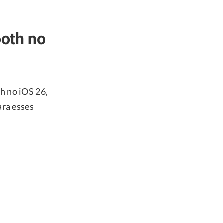
oth no
h no iOS 26,
ara esses