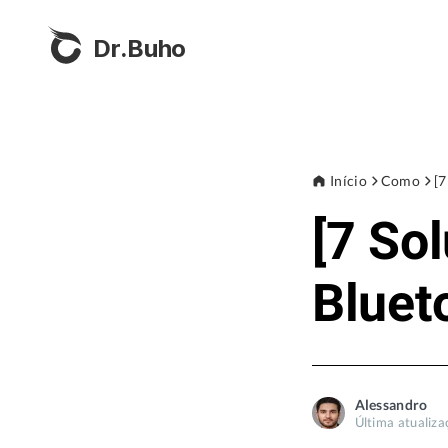
Dr.Buho
Início
Como
[7
[7 So
Bluet
Alessandro
Última atualiza