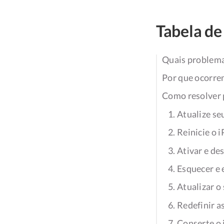
Tabela de
Quais problema
Por que ocorre
Como resolver 
1. Atualize se
2. Reinicie o 
3. Ativar e de
4. Esquecer e
5. Atualizar o
6. Redefinir a
7. Conserte o