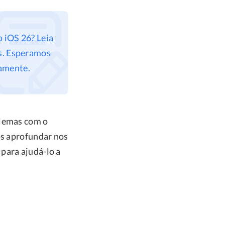
o iOS 26? Leia
os. Esperamos
tamente.
blemas com o
os aprofundar nos
para ajudá-lo a