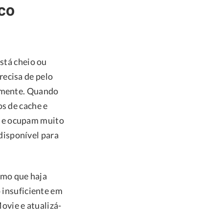
sco
está cheio ou
recisa de pelo
tamente. Quando
os de cache e
m e ocupam muito
disponível para
smo que haja
o insuficiente em
Movie e atualizá-