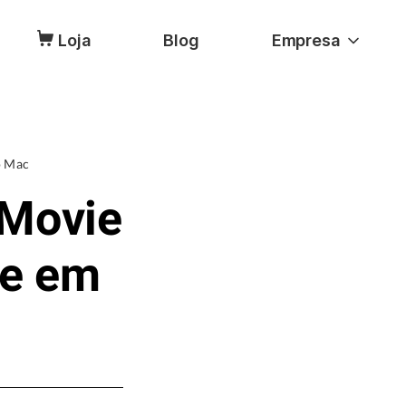
Loja
Blog
Empresa
o Mac
iMovie
te em