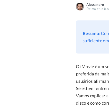
Alessandro
Última atualiza
Resumo
: Com
suficiente em
O iMovie é um so
preferida da maio
usuários afirmam
Se estiver enfre
Vamos explicar a
disco e como corr