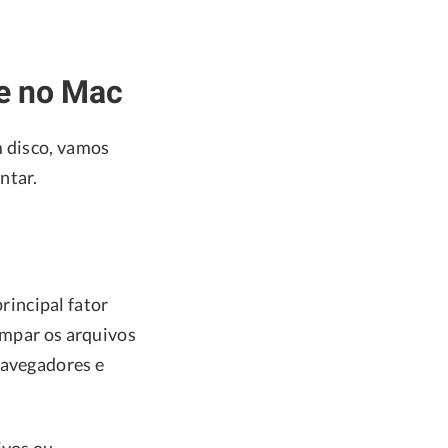
e no Mac
m disco, vamos
ntar.
incipal fator
impar os arquivos
navegadores e