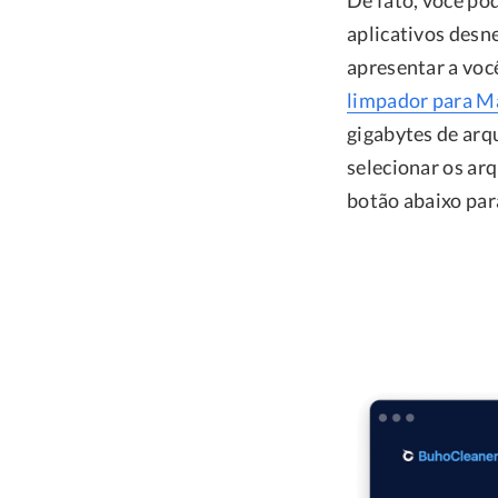
De fato, você po
aplicativos desn
apresentar a voc
limpador para M
gigabytes de arq
selecionar os arq
botão abaixo par