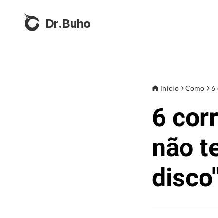
Dr.Buho
Início
Como
6 
6 cor
não t
disco