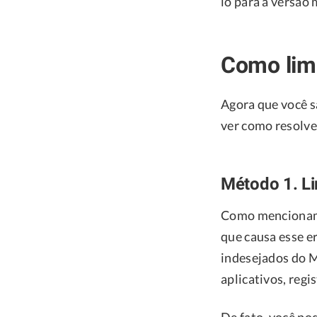
lo para a versão 
Como lim
Agora que você s
ver como resolve
Método 1. L
Como mencionamos
que causa esse er
indesejados do M
aplicativos, regi