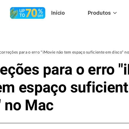
Início
Produtos
correções para o erro "iMovie não tem espaço suficiente em disco" n
reções para o erro "
em espaço suficien
" no Mac