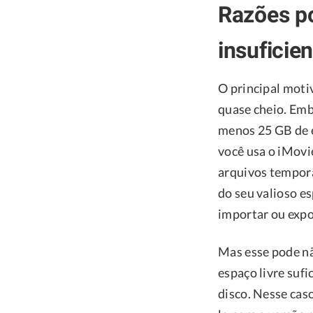
Razões po
insuficie
O principal motiv
quase cheio. Emb
menos 25 GB de e
você usa o iMovi
arquivos tempor
do seu valioso e
importar ou expo
Mas esse pode nã
espaço livre sufi
disco. Nesse caso