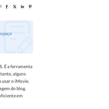
T
espaço
S. É a ferramenta
ntanto, alguns
 usar o iMovie.
tagem do blog.
uficiente em