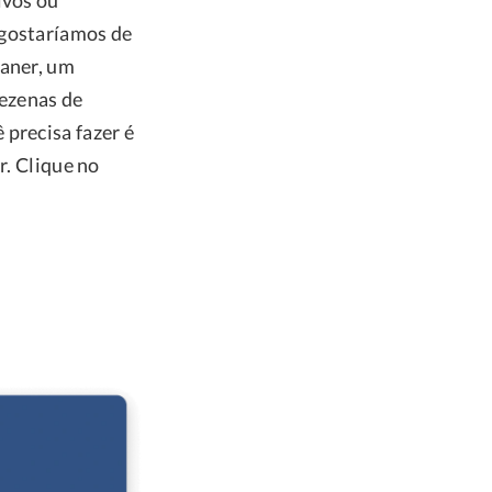
ivos ou
 gostaríamos de
eaner, um
dezenas de
 precisa fazer é
r. Clique no