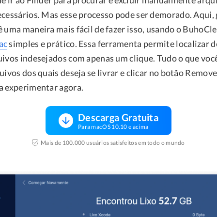
de ir ao Finder para procurar e excluir manualmente arqu
ecessários. Mas esse processo pode ser demorado. Aqui,
ê uma maneira mais fácil de fazer isso, usando o BuhoCl
ac
simples e prático. Essa ferramenta permite localizar 
uivos indesejados com apenas um clique. Tudo o que você
uivos dos quais deseja se livrar e clicar no botão Remove
a experimentar agora.
Descarga Gratuita
Para macOS 10.10 e acima
Mais de 100.000 usuários satisfeitos em todo o mundo