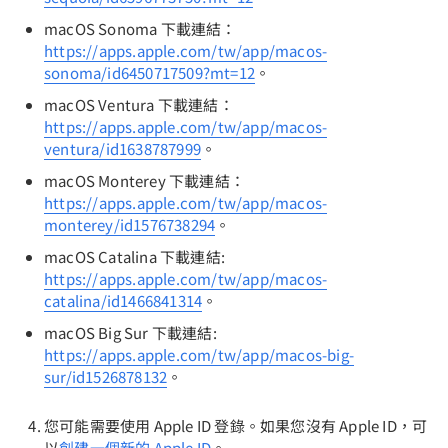
macOS Sonoma 下載連結：
https://apps.apple.com/tw/app/macos-
sonoma/id6450717509?mt=12
。
macOS Ventura 下載連結：
https://apps.apple.com/tw/app/macos-
ventura/id1638787999
。
macOS Monterey 下載連結：
https://apps.apple.com/tw/app/macos-
monterey/id1576738294
。
macOS Catalina 下載連結:
https://apps.apple.com/tw/app/macos-
catalina/id1466841314
。
macOS Big Sur 下載連結:
https://apps.apple.com/tw/app/macos-big-
sur/id1526878132
。
您可能需要使用 Apple ID 登錄。如果您沒有 Apple ID，可
以
創建一個新的 Apple ID
。