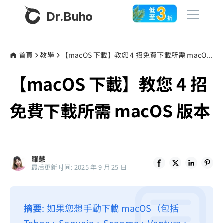
Dr.Buho
首頁
首頁
教學
【macOS 下載】教您 4 招免費下載所需 macOS 版本
【macOS 下載】教您 4 招
產品
BuhoCleaner
免費下載所需 macOS 版本
商店
BuhoUnlocker
BuhoRepair
部落格
BuhoNTFS
羅慧
最后更新时间: 2025 年 9 月 25 日
BuhoBarX
更多
BuhoLaunchpad
關於我們
摘要
: 如果您想手動下載 macOS（包括
聯絡我們
Tahoe、Sequoia、Sonoma、Ventura、