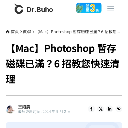
Dr.Buho
首頁
首頁
教學
【Mac】Photoshop 暫存磁碟已滿？6 招教您快速清理
【Mac】Photoshop 暫存
產品
BuhoCleaner
磁碟已滿？6 招教您快速清
商店
BuhoUnlocker
理
BuhoRepair
部落格
BuhoNTFS
BuhoBarX
更多
王紹農
BuhoLaunchpad
最后更新时间: 2024 年 9 月 2 日
關於我們
聯絡我們