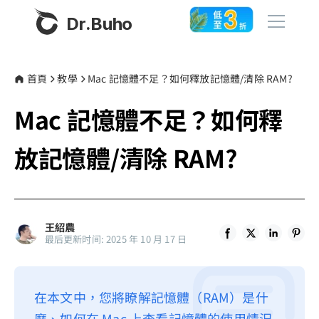
Dr.Buho
首頁
首頁
教學
Mac 記憶體不足？如何釋放記憶體/清除 RAM?
Mac 記憶體不足？如何釋
產品
BuhoCleaner
放記憶體/清除 RAM?
商店
BuhoUnlocker
BuhoRepair
部落格
BuhoNTFS
王紹農
最后更新时间: 2025 年 10 月 17 日
BuhoBarX
更多
BuhoLaunchpad
關於我們
在本文中，您將瞭解記憶體（RAM）是什
聯絡我們
麼、如何在 Mac 上查看記憶體的使用情況