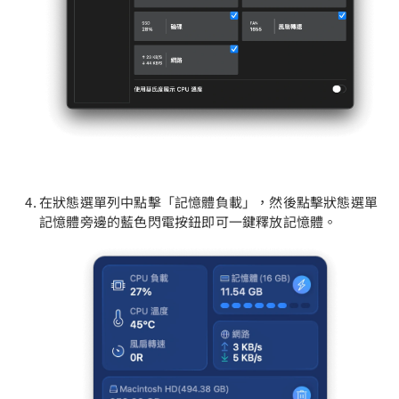
在狀態選單列中點擊「記憶體負載」，然後點擊狀態選單
記憶體旁邊的藍色閃電按鈕即可一鍵釋放記憶體。