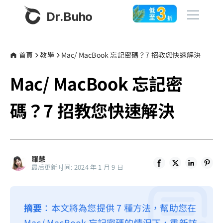
Dr.Buho
首頁
首頁
教學
Mac/ MacBook 忘記密碼？7 招教您快速解決
Mac/ MacBook 忘記密
產品
BuhoCleaner
碼？7 招教您快速解決
商店
BuhoUnlocker
BuhoRepair
部落格
BuhoNTFS
羅慧
最后更新时间: 2024 年 1 月 9 日
BuhoBarX
更多
BuhoLaunchpad
關於我們
摘要
：本文將為您提供 7 種方法，幫助您在
聯絡我們
Mac/ MacBook 忘記密碼的情況下，重新訪