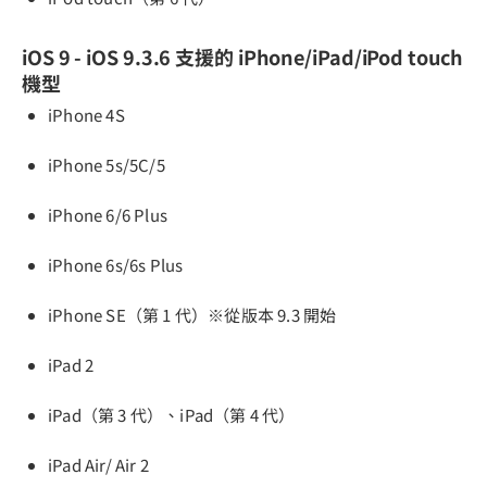
iOS 9 - iOS 9.3.6 支援的 iPhone/iPad/iPod touch
機型
iPhone 4S
iPhone 5s/5C/5
iPhone 6/6 Plus
iPhone 6s/6s Plus
iPhone SE（第 1 代）※從版本 9.3 開始
iPad 2
iPad（第 3 代）、iPad（第 4 代）
iPad Air/ Air 2