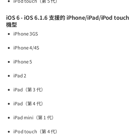
iPod touch（第 5 代）
iOS 6 - iOS 6.1.6 支援的 iPhone/iPad/iPod touch
機型
iPhone 3GS
iPhone 4/4S
iPhone 5
iPad 2
iPad（第 3 代）
iPad（第 4 代）
iPad mini（第 1 代）
iPod touch（第 4 代）