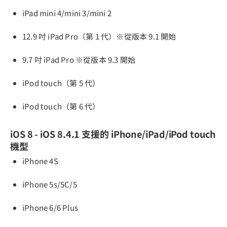
iPad mini 4/mini 3/mini 2
12.9 吋 iPad Pro（第 1 代）※從版本 9.1 開始
9.7 吋 iPad Pro ※從版本 9.3 開始
iPod touch（第 5 代）
iPod touch（第 6 代）
iOS 8 - iOS 8.4.1 支援的 iPhone/iPad/iPod touch
機型
iPhone 4S
iPhone 5s/5C/5
iPhone 6/6 Plus