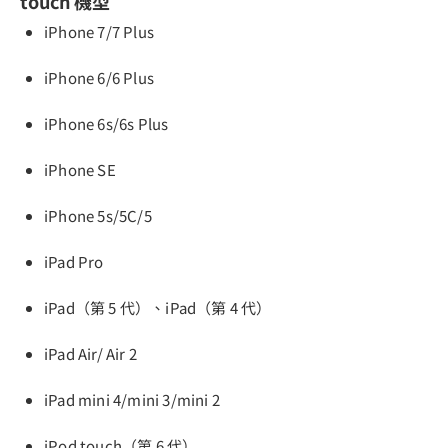
touch 機型
iPhone 7/7 Plus
iPhone 6/6 Plus
iPhone 6s/6s Plus
iPhone SE
iPhone 5s/5C/5
iPad Pro
iPad（第 5 代）、iPad（第 4 代）
iPad Air/ Air 2
iPad mini 4/mini 3/mini 2
iPod touch（第 6 代）