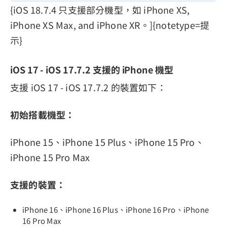
{iOS 18.7.4 只支援部分機型，如 iPhone XS,
iPhone XS Max, and iPhone XR。]{notetype=提
示}
iOS 17 - iOS 17.7.2 支援的 iPhone 機型
支援 iOS 17 - iOS 17.7.2 的裝置如下：
初始搭載機型：
iPhone 15、iPhone 15 Plus、iPhone 15 Pro、
iPhone 15 Pro Max
支援的裝置：
iPhone 16、iPhone 16 Plus、iPhone 16 Pro、iPhone
16 Pro Max