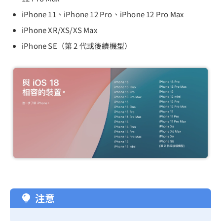
iPhone 11、iPhone 12 Pro、iPhone 12 Pro Max
iPhone XR/XS/XS Max
iPhone SE（第 2 代或後續機型）
注意