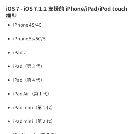
iOS 7 - iOS 7.1.2 支援的 iPhone/iPad/iPod touch
機型
iPhone 4S/4C
iPhone 5s/5C/5
iPad 2
iPad（第 3 代）
iPad（第 4 代）
iPad Air（第 1 代）
iPad mini（第 1 代）
iPad mini（第 2 代）