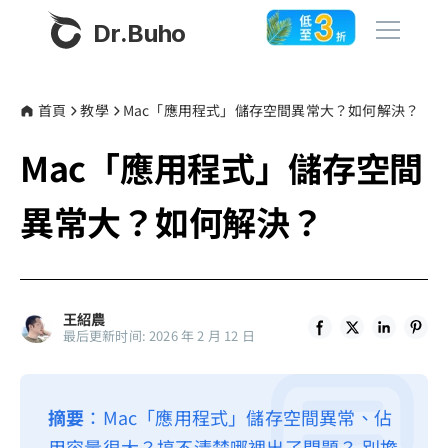
Dr.Buho
首頁
首頁
教學
Mac「應用程式」儲存空間異常大？如何解決？
Mac「應用程式」儲存空間
產品
BuhoCleaner
異常大？如何解決？
商店
BuhoUnlocker
BuhoRepair
部落格
BuhoNTFS
王紹農
最后更新时间: 2026 年 2 月 12 日
BuhoBarX
更多
BuhoLaunchpad
關於我們
摘要
：Mac「應用程式」儲存空間異常、佔
聯絡我們
用容量很大？搞不清楚哪裡出了問題？ 別擔