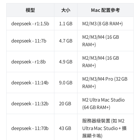
模型
大小
Mac 配置參考
deepseek - r1:1.5b
1.1 GB
M2/M3 (8 GB RAM+)
M2/M3/M4 (16 GB
deepseek - 11:7b
4.7 GB
RAM+)
M2/M3/M4 (16 GB
deepseek - r1:8b
4.9 GB
RAM+)
M2/M3/M4 Pro (32 GB
deepseek - 11:14b
9.0 GB
RAM+)
M2 Ultra Mac Studio
deepseek - 11:32b
20 GB
(64 GB RAM+)
服務器級裝置 (如 M2
deepseek - 11:70b
43 GB
Ultra Mac Studio + 擴
展顯卡塢)