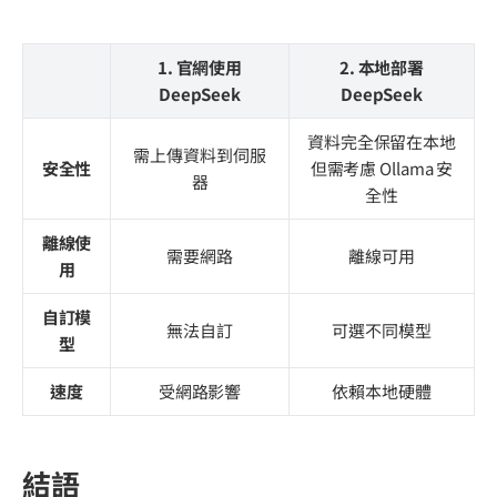
1. 官網使用
2. 本地部署
DeepSeek
DeepSeek
資料完全保留在本地
需上傳資料到伺服
安全性
但需考慮 Ollama 安
器
全性
離線使
需要網路
離線可用
用
自訂模
無法自訂
可選不同模型
型
速度
受網路影響
依賴本地硬體
結語