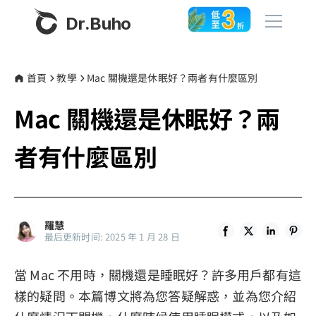
Dr.Buho
首頁
首頁
教學
Mac 關機還是休眠好？兩者有什麼區別
Mac 關機還是休眠好？兩
產品
BuhoCleaner
者有什麼區別
商店
BuhoUnlocker
BuhoRepair
部落格
BuhoNTFS
羅慧
最后更新时间: 2025 年 1 月 28 日
BuhoBarX
更多
當 Mac 不用時，關機還是睡眠好？許多用戶都有這
BuhoLaunchpad
關於我們
樣的疑問。本篇博文將為您答疑解惑，並為您介紹
聯絡我們