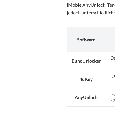
iMobie AnyUnlock, Ten
jedoch unterschiedlich
Software
Da
BuhoUnlocker
J
4uKey
Fu
AnyUnlock
€