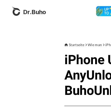
Dr.Buho
Startseite
Wie man
iPh
iPhone 
AnyUnlo
BuhoUn