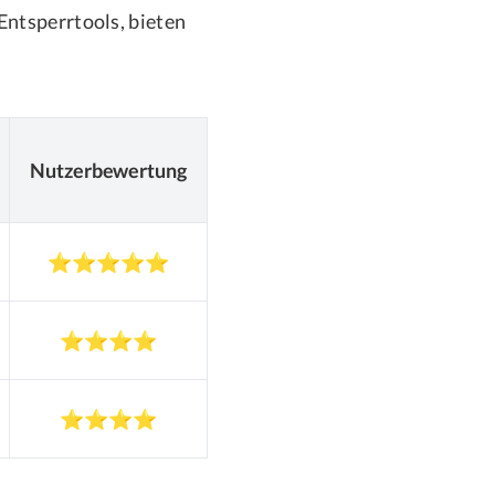
ntsperrtools, bieten
Nutzerbewertung
⭐⭐⭐⭐⭐
⭐⭐⭐⭐
⭐⭐⭐⭐