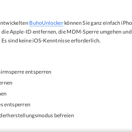
entwickelten
BuhoUnlocker
können Sie ganz einfach iPh
, die Apple-ID entfernen, die MDM-Sperre umgehen und 
Es sind keine iOS-Kenntnisse erforderlich.
hirmsperre entsperren
fernen
hen
s entsperren
derherstellungsmodus befreien