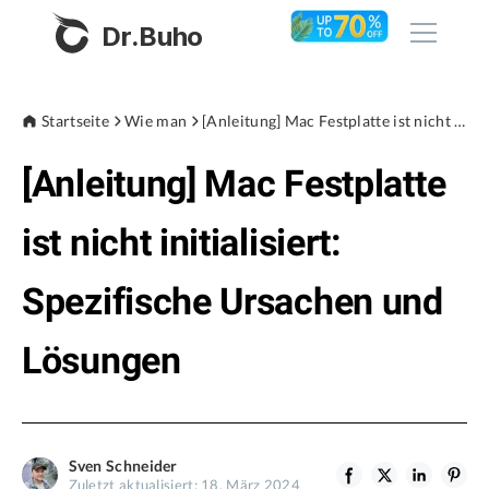
Dr.Buho
Startseite
Startseite
Wie man
[Anleitung] Mac Festplatte ist nicht initialisiert: Spezifische Ursachen und Lösungen
[Anleitung] Mac Festplatte
Produkte
BuhoCleaner
ist nicht initialisiert:
Store
BuhoUnlocker
Spezifische Ursachen und
BuhoRepair
Blog
BuhoNTFS
Lösungen
BuhoBarX
Unternehmen
BuhoLaunchpad
Über uns
Sven Schneider
Unterstützung
Zuletzt aktualisiert: 18. März 2024