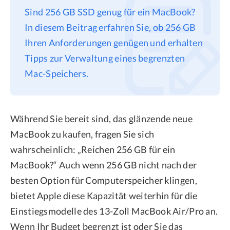
Sind 256 GB SSD genug für ein MacBook?
Datenschutz
In diesem Beitrag erfahren Sie, ob 256 GB
Rechtliches
Ihren Anforderungen genügen und erhalten
Refund Policy
Tipps zur Verwaltung eines begrenzten
Mac-Speichers.
Während Sie bereit sind, das glänzende neue
MacBook zu kaufen, fragen Sie sich
wahrscheinlich: „Reichen 256 GB für ein
MacBook?“ Auch wenn 256 GB nicht nach der
besten Option für Computerspeicher klingen,
bietet Apple diese Kapazität weiterhin für die
Einstiegsmodelle des 13-Zoll MacBook Air/Pro an.
Wenn Ihr Budget begrenzt ist oder Sie das