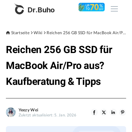
Dr.Buho
Startseite
Startseite
Wiki
Reichen 256 GB SSD für MacBook Air/Pro aus? Kaufberatung & Tipps
Reichen 256 GB SSD für
Produkte
BuhoCleaner
MacBook Air/Pro aus?
Store
BuhoUnlocker
Kaufberatung & Tipps
BuhoRepair
Blog
BuhoNTFS
BuhoBarX
Unternehmen
Yeezy Wei
BuhoLaunchpad
Zuletzt aktualisiert: 5. Jan. 2026
Über uns
Unterstützung