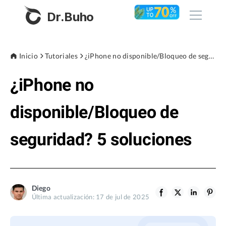
Dr.Buho
Inicio
Inicio
Tutoriales
¿iPhone no disponible/Bloqueo de seguridad? 5 soluciones
¿iPhone no
Productos
BuhoCleaner
disponible/Bloqueo de
Tienda
BuhoUnlocker
seguridad? 5 soluciones
BuhoRepair
Blog
BuhoNTFS
BuhoBarX
Empresa
Diego
BuhoLaunchpad
Última actualización: 17 de jul de 2025
Sobre nosotros
Asistencia