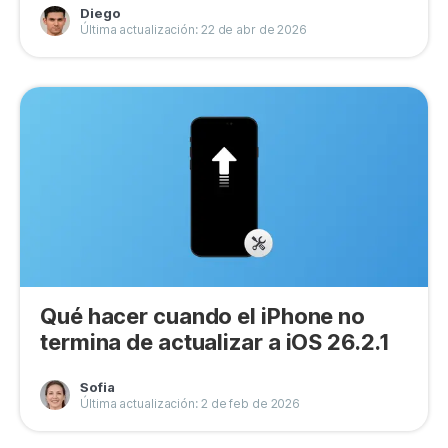
Diego
Privacidad
Última actualización: 22 de abr de 2026
Términos
Politica de Reembolso
Qué hacer cuando el iPhone no
termina de actualizar a iOS 26.2.1
Sofia
Última actualización: 2 de feb de 2026