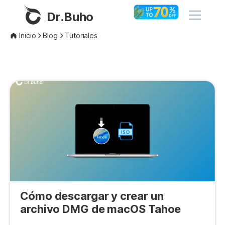
Dr.Buho
Inicio
Blog
Tutoriales
Inicio
Productos
BuhoCleaner
Tienda
BuhoUnlocker
BuhoRepair
Blog
BuhoNTFS
BuhoBarX
Empresa
BuhoLaunchpad
Cómo descargar y crear un
Sobre nosotros
archivo DMG de macOS Tahoe
Asistencia