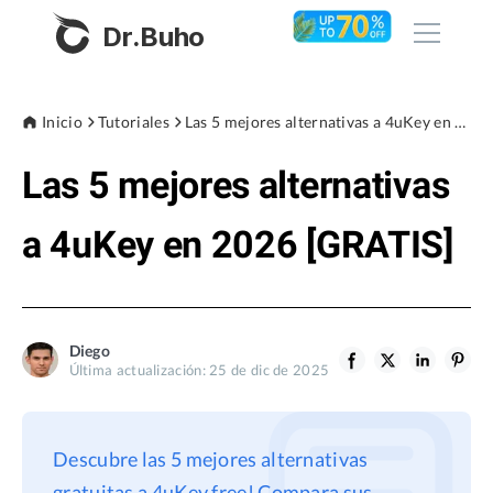
Dr.Buho
Inicio
Inicio
Tutoriales
Las 5 mejores alternativas a 4uKey en 2026 [GRATIS]
Las 5 mejores alternativas
Productos
BuhoCleaner
a 4uKey en 2026 [GRATIS]
Tienda
BuhoUnlocker
BuhoRepair
Blog
BuhoNTFS
Diego
Última actualización: 25 de dic de 2025
BuhoBarX
Empresa
BuhoLaunchpad
Sobre nosotros
Descubre las 5 mejores alternativas
Asistencia
gratuitas a 4uKey free! Compara sus