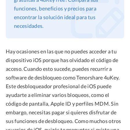
funciones, beneficios y precios para
Privacidad
encontrar la solución ideal para tus
Términos
necesidades.
Politica de Reembolso
Hay ocasiones en las que no puedes acceder a tu
dispositivo iOS porque has olvidado el código de
acceso. Cuando esto sucede, puedes recurrir a
software de desbloqueo como Tenorshare 4uKey.
Este desbloqueador profesional de iOS puede
ayudarte a eliminar varios bloqueos, como el
código de pantalla, Apple ID y perfiles MDM. Sin
embargo, necesitas pagar si quieres disfrutar de
sus funciones de desbloqueo. Como muchos otros
usuarios de iOS, quizás te preguntes si existe una