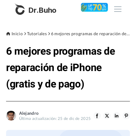
Dr.Buho
Inicio
Inicio
Tutoriales
6 mejores programas de reparación de iPhone (gratis y de pago)
6 mejores programas de
Productos
BuhoCleaner
reparación de iPhone
Tienda
BuhoUnlocker
(gratis y de pago)
BuhoRepair
Blog
BuhoNTFS
BuhoBarX
Empresa
Alejandro
BuhoLaunchpad
Última actualización: 25 de dic de 2025
Sobre nosotros
Asistencia