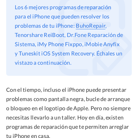
Los 6 mejores programas de reparación
Privacidad
para el iPhone que pueden resolver los
Términos
problemas de tu iPhone:
BuhoRepair
,
Politica de Reembolso
Tenorshare ReiBoot, Dr.Fone Reparación de
Sistema, iMy Phone Fixppo, iMobie Anyfix
y Tuneskit iOS System Recovery. Échales un
vistazo a continuación.
Con el tiempo, incluso el iPhone puede presentar
problemas como pantalla negra, bucle de arranque
o bloqueo en el logotipo de Apple. Pero no siempre
necesitas llevarlo a un taller. Hoy en día, existen
programas de reparación que te permiten arreglar
tu iPhone en casa.