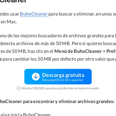
uedes usar
BuhoCleaner
para buscar y eliminar, en unos 
 en Mac.
no de los mejores buscadores de archivos grandes para
etecta archivos de más de 50 MB. Pero si quieres busca
s de 50 MB, haz clic en el
Menú de BuhoCleaner > Pref
s
para cambiar los 50 MB por defecto por otro valor que 
Descarga gratuita
Para macOS 10.10 y superior
Más de 100,000 usuarios satisfechos en todo el mundo
hoCleaner para encontrar y eliminar archivos grandes:
stala e inicia BuhoCleaner.