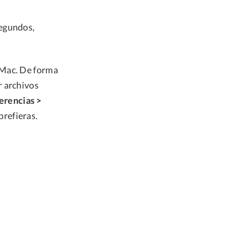
segundos,
 Mac. De forma
r archivos
erencias >
prefieras.