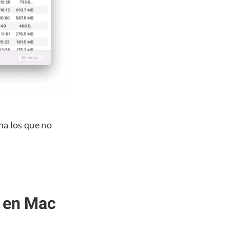
na los que no
s en Mac