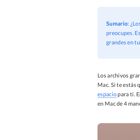
Sumario
: ¿L
preocupes. Es
grandes en t
Los archivos gra
Mac. Si te estás
espacio
para ti. 
en Mac de 4 man