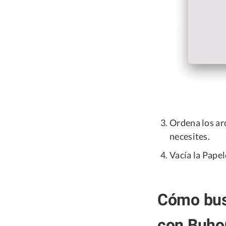
Ordena los arc
necesites.
Vacía la Papel
Cómo busc
con Buho