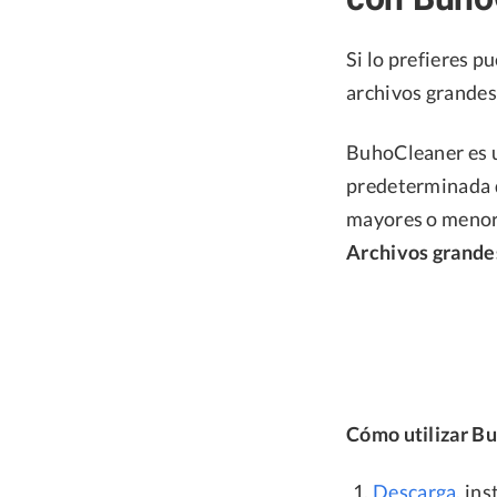
Si lo prefieres p
archivos grandes
BuhoCleaner es u
predeterminada d
mayores o menore
Archivos grande
Cómo utilizar Bu
Descarga
, in