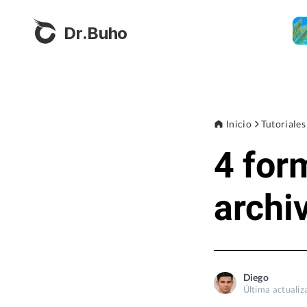
Dr.Buho
Inicio
Tutoriales
4 for
archi
Diego
Última actualiz