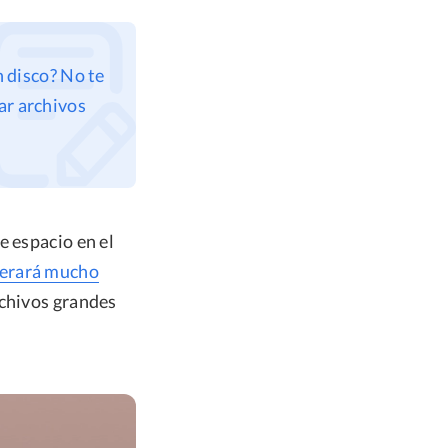
 disco? No te
ar archivos
e espacio en el
berará mucho
rchivos grandes