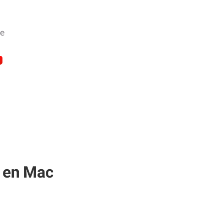
de
s en Mac