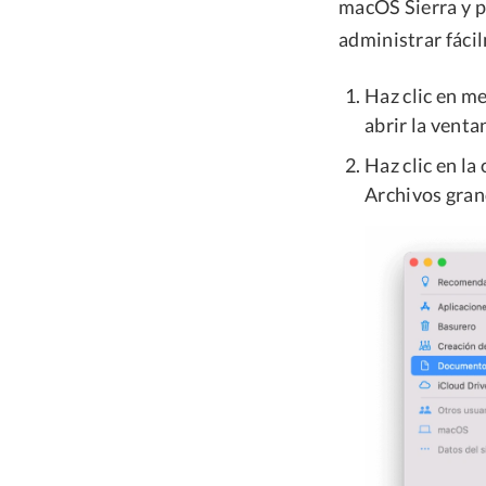
macOS Sierra y p
administrar fáci
Haz clic en m
abrir la vent
Haz clic en l
Archivos gran