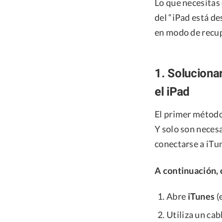
Lo que necesitas 
del “iPad está d
en modo de recup
1. Soluciona
el iPad
El primer método
Y solo son necesa
conectarse a iTu
A continuación, 
Abre
iTunes
(
Utiliza un ca