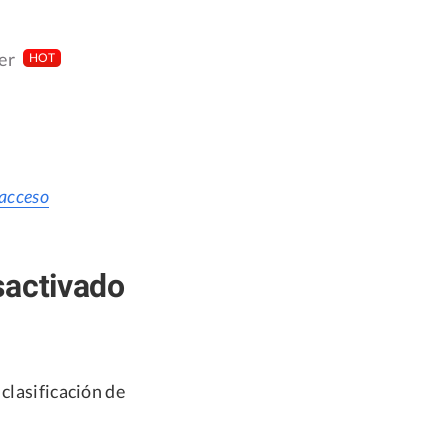
er
HOT
 acceso
sactivado
clasificación de