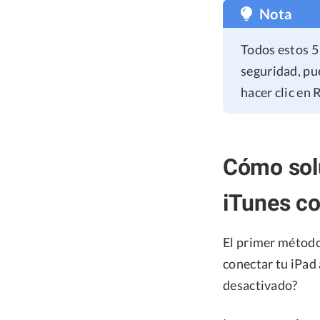
Nota
Todos estos 5
seguridad, pu
hacer clic en
Cómo solu
iTunes co
El primer método
conectar tu iPad 
desactivado?