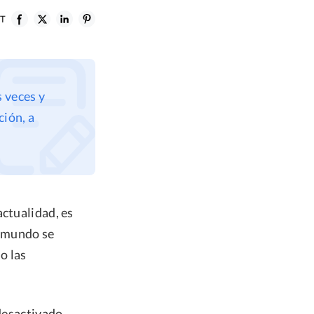
ST
s veces y
ción, a
actualidad, es
l mundo se
o las
 desactivado