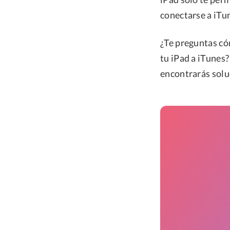
conectarse a iTu
¿Te preguntas c
tu iPad a iTunes?
encontrarás solu