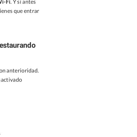
i-Fi
. Y si antes
tienes que entrar
restaurando
on anterioridad.
esactivado
.