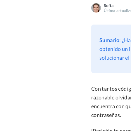
Sofia
Última actualiz
Sumario
: ¿Ha
obtenido un i
solucionar el
Con tantos códig
razonable olvida
encuentra con que
contraseñas.
iPad sólo te perm