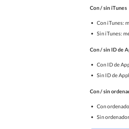
Con / sin iTunes
Con iTunes: m
Sin iTunes: mé
Con / sin ID de 
Con ID de App
Sin ID de App
Con / sin ordena
Con ordenador
Sin ordenador