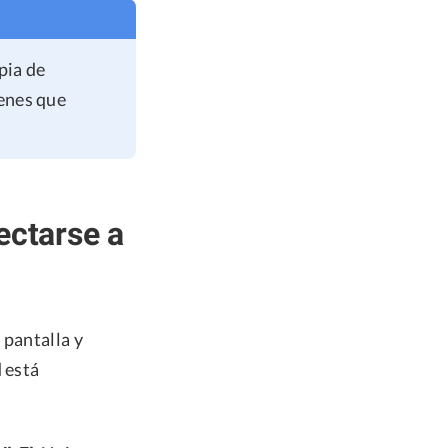
pia de
ienes que
ectarse a
 pantalla y
 está