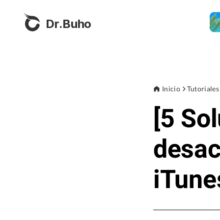
Dr.Buho
Inicio
Tutoriales
[5 So
desac
iTune