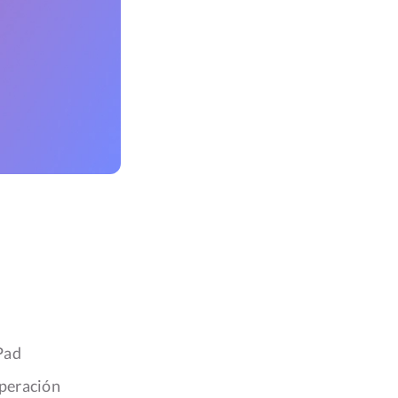
Pad
uperación