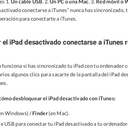
es 1.
Un cable USB
. 2.
Un PC o una Mac
. 3.
Red móvil o W
esactivado conectarse a iTunes” nunca has sincronizado, 
eración para conectarte a iTunes.
r el iPad desactivado conectarse a iTunes 
 funciona si has sincronizado tu iPad con tu ordenador c
rios algunos clics para sacarte de la pantalla del iPad d
nes.
cómo desbloquear el iPad desactivado con iTunes:
en Windows) /
Finder
(en Mac).
ble USB para conectar tu iPad desactivado a tu ordenador