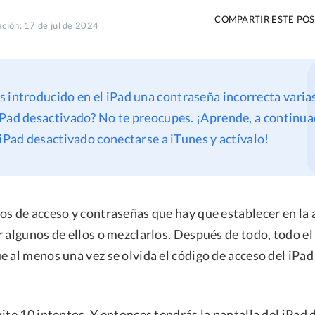
COMPARTIR ESTE PO
ación: 17 de jul de 2024
s introducido en el iPad una contraseña incorrecta varia
Pad desactivado? No te preocupes. ¡Aprende, a continua
 iPad desactivado conectarse a iTunes y actívalo!
os de acceso y contraseñas que hay que establecer en la 
r algunos de ellos o mezclarlos. Después de todo, todo e
 al menos una vez se olvida el código de acceso del iPad 
ite 10 intentos. Y entonces tendrás la pantalla del iPad