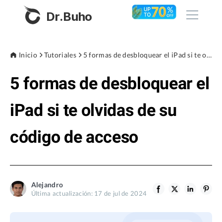
Dr.Buho
Inicio
Inicio
Tutoriales
5 formas de desbloquear el iPad si te olvidas de su código de acceso
5 formas de desbloquear el
Productos
BuhoCleaner
iPad si te olvidas de su
Tienda
BuhoUnlocker
código de acceso
BuhoRepair
Blog
BuhoNTFS
BuhoBarX
Empresa
Alejandro
BuhoLaunchpad
Última actualización: 17 de jul de 2024
Sobre nosotros
Asistencia