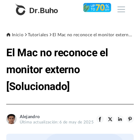
Dr.Buho
Inicio
Inicio
Tutoriales
El Mac no reconoce el monitor externo [Solucionado]
El Mac no reconoce el
Productos
BuhoCleaner
monitor externo
Tienda
BuhoUnlocker
[Solucionado]
BuhoRepair
Blog
BuhoNTFS
BuhoBarX
Empresa
Alejandro
BuhoLaunchpad
Última actualización: 6 de may de 2025
Sobre nosotros
Asistencia