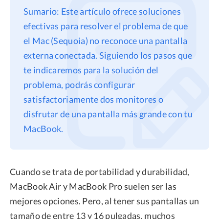
Sumario: Este artículo ofrece soluciones
Privacidad
efectivas para resolver el problema de que
Términos
el Mac (Sequoia) no reconoce una pantalla
Politica de Reembolso
externa conectada. Siguiendo los pasos que
te indicaremos para la solución del
problema, podrás configurar
satisfactoriamente dos monitores o
disfrutar de una pantalla más grande con tu
MacBook.
Cuando se trata de portabilidad y durabilidad,
MacBook Air y MacBook Pro suelen ser las
mejores opciones. Pero, al tener sus pantallas un
tamaño de entre 13 y 16 pulgadas, muchos