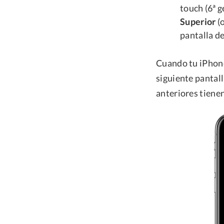
touch (6ª 
Superior
(
pantalla d
Cuando tu iPhone
siguiente pantal
anteriores tiene