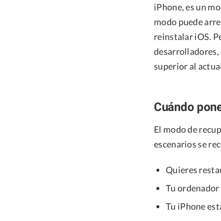
iPhone, es un mo
modo puede arreg
reinstalar iOS. 
desarrolladores, 
superior al actua
Cuándo pone
El modo de recup
escenarios se re
Quieres resta
Tu ordenador 
Tu iPhone es