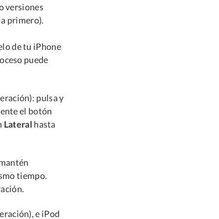
o versiones
la primero).
elo de tu iPhone
proceso puede
eración): pulsa y
mente el botón
n
Lateral
hasta
y mantén
smo tiempo.
ación.
eración), e iPod