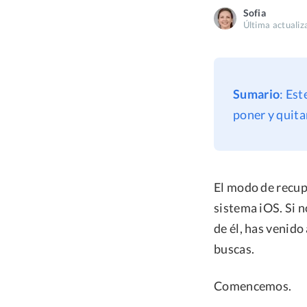
Sofia
Última actuali
Sumario
: Est
poner y quita
El modo de recup
sistema iOS. Si n
de él, has venido
buscas.
Comencemos.