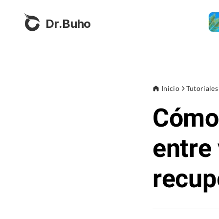
Dr.Buho
Inicio
Tutoriales
Cómo 
entre
recup