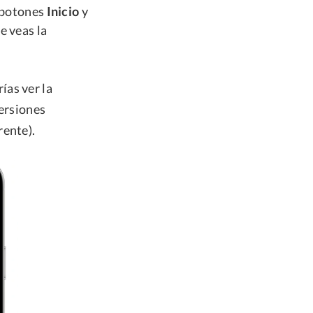
s botones
Inicio
y
e veas la
ías ver la
versiones
rente).