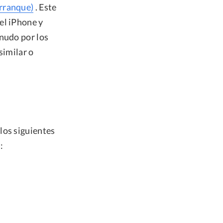
arranque)
. Este
el iPhone y
nudo por los
similar o
los siguientes
: