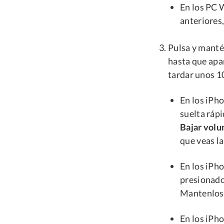
En los PC 
anteriores,
Pulsa y manté
hasta que apa
tardar unos 1
En los iPho
suelta ráp
Bajar vol
que veas l
En los iPho
presionado
Mantenlos 
En los iPho