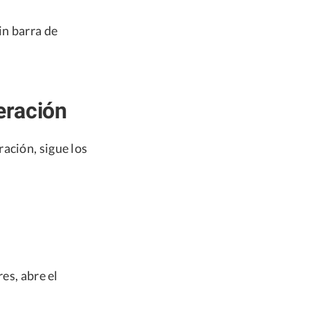
in barra de
eración
ación, sigue los
es, abre el