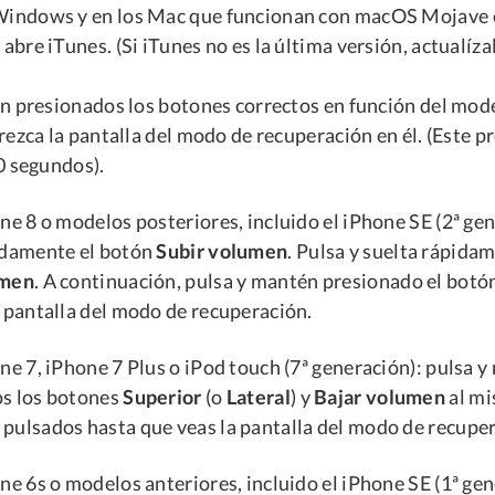
Windows y en los Mac que funcionan con macOS Mojave 
 abre iTunes. (Si iTunes no es la última versión, actualíza
n presionados los botones correctos en función del mod
rezca la pantalla del modo de recuperación en él. (Este 
0 segundos).
ne 8 o modelos posteriores, incluido el iPhone SE (2ª gen
idamente el botón
Subir volumen
. Pulsa y suelta rápida
umen
. A continuación, pulsa y mantén presionado el botó
a pantalla del modo de recuperación.
ne 7, iPhone 7 Plus o iPod touch (7ª generación): pulsa 
s los botones
Superior
(o
Lateral
) y
Bajar volumen
al mi
pulsados hasta que veas la pantalla del modo de recuper
ne 6s o modelos anteriores, incluido el iPhone SE (1ª gen