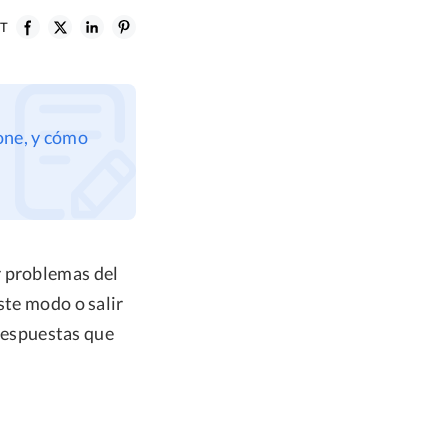
ST
hone, y cómo
r problemas del
ste modo o salir
 respuestas que