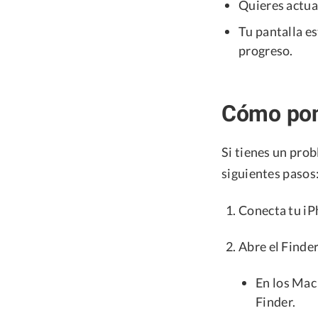
Quieres actual
Tu pantalla es
progreso.
Cómo pon
Si tienes un pro
siguientes pasos
Conecta tu iP
Abre el Finder
En los Mac
Finder.